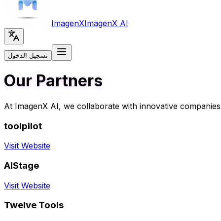
Imagen
X
Imagen
X AI
تسجيل الدخول
Our Partners
At ImagenX AI, we collaborate with innovative companies
toolpilot
Visit Website
AIStage
Visit Website
Twelve Tools