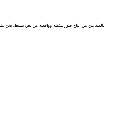
مدعومًا بتقنية إنشاء الصور المتقدمة من Google، يمكّن Imagen4 AI المبدعين من إنتاج صور مذهلة وواقعية من نص بسيط. نحن ملتزمون بجعل الذكاء الاصطناعي بجودة احترافية في متناول الجميع.