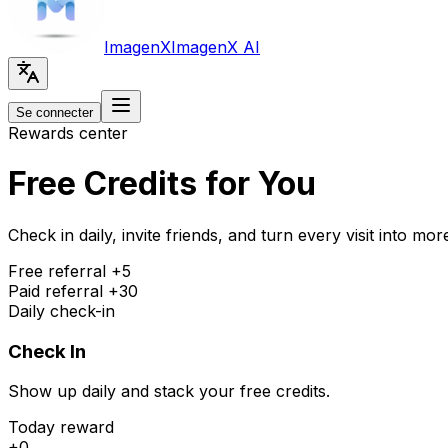
Imagen
X
Imagen
X AI
Se connecter
Rewards center
Free Credits for You
Check in daily, invite friends, and turn every visit into mor
Free referral +
5
Paid referral +
30
Daily check-in
Check In
Show up daily and stack your free credits.
Today reward
+
0