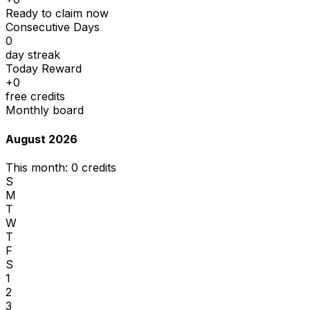
Ready to claim now
Consecutive Days
0
day streak
Today Reward
+0
free credits
Monthly board
August 2026
This month:
0
credits
S
M
T
W
T
F
S
1
2
3