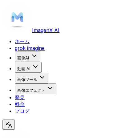
Imagen
X AI
ホーム
grok imagine
画像AI
動画 AI
画像ツール
画像エフェクト
発見
料金
ブログ