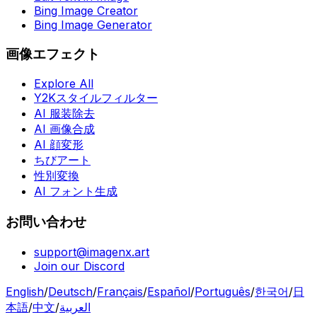
Bing Image Creator
Bing Image Generator
画像エフェクト
Explore All
Y2Kスタイルフィルター
AI 服装除去
AI 画像合成
AI 顔変形
ちびアート
性別変換
AI フォント生成
お問い合わせ
support@imagenx.art
Join our Discord
English
/
Deutsch
/
Français
/
Español
/
Português
/
한국어
/
日
本語
/
中文
/
العربية