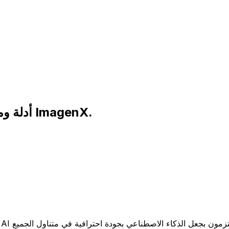
أدلة ومراجعات وبدائل للصور بالذكاء الاصطناعي من ImagenX.