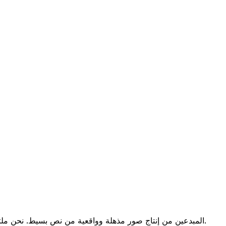
مدعومًا بتقنية إنشاء الصور المتقدمة من Google، يمكّن Imagen4 AI المبدعين من إنتاج صور مذهلة وواقعية من نص بسيط. نحن ملتزمون بجعل الذكاء الاصطناعي بجودة احترافية في متناول الجميع.